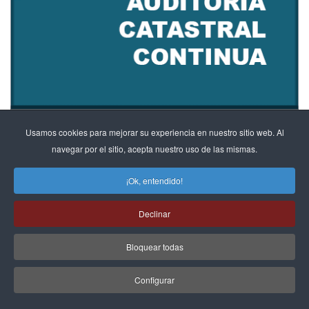
Usamos cookies para mejorar su experiencia en nuestro sitio web. Al
Suscríbete a nuestra newsletter
navegar por el sitio, acepta nuestro uso de las mismas.
¡Ok, entendido!
Acepto la
política de privacidad
.
Declinar
Bloquear todas
Configurar
ÚLTIMOS ARTÍCULOS