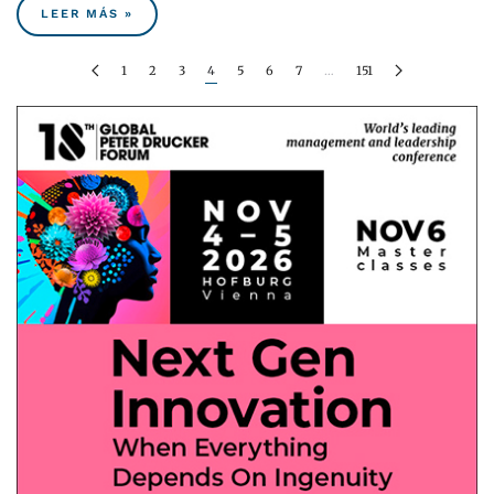
LEER MÁS »
1
2
3
4
5
6
7
…
151