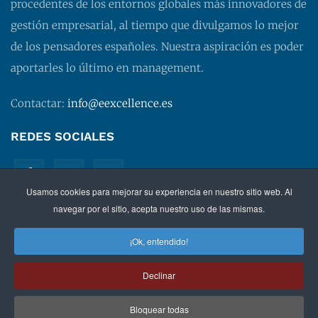
procedentes de los entornos globales más innovadores de
gestión empresarial, al tiempo que divulgamos lo mejor
de los pensadores españoles. Nuestra aspiración es poder
aportarles lo último en management.
Contactar:
info@eexcellence.es
REDES SOCIALES
Usamos cookies para mejorar su experiencia en nuestro sitio web. Al
navegar por el sitio, acepta nuestro uso de las mismas.
¡Ok, entendido!
©
2026 EXECUTIVE EXCELLENCE.
Management
para
Declinar
directivos.
Bloquear todas
Política de privacidad
|
Aviso legal
|
Condiciones de